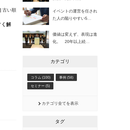
|
古い順
イベントの運営を任され
た人の陥りやすい5
…
すく解
価値は変えず、表現は進
化。 20年以上続
…
カテゴリ
コラム (100)
事例 (58)
セミナー (5)
カテゴリ全てを表示
タグ