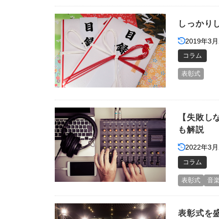
しっかり
2019年3月
コラム
表彰式
【失敗し
も解説
2022年3月
コラム
表彰式
音
表彰式を