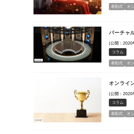
表彰式
オ
バーチャ
(公開：2020
コラム
表彰式
オ
オンライ
(公開：2020
コラム
表彰式
オ