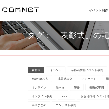
イベント制作
タグ：「表彰式」の記
表彰式
イベント
業界活性化イベント事例
500~1000人
成果発表会
アンケート
周
オンライン
働き方
研修
表彰式事例
オンライン事例
Pick up
お客様招待イベント
事例まとめ
コンテスト事例