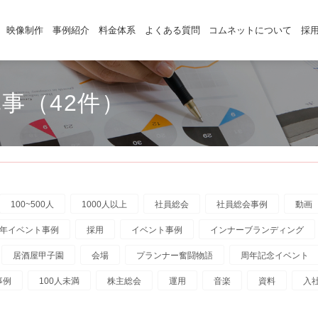
映像制作
事例紹介
料金体系
よくある質問
コムネットについて
採
事（42件）
100~500人
1000人以上
社員総会
社員総会事例
動画
年イベント事例
採用
イベント事例
インナーブランディング
居酒屋甲子園
会場
プランナー奮闘物語
周年記念イベント
事例
100人未満
株主総会
運用
音楽
資料
入