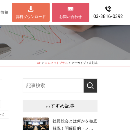
用情報
03-3816-0392
資料ダウンロード
お問い合わせ
TOP
>
コムネットプラス
> アーカイブ：表彰式
おすすめ記事
社式
社員総会とは何かを徹底
解説！開催目的・メ
…