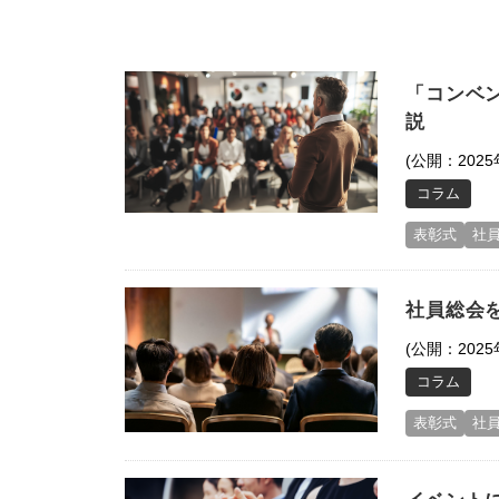
「コンベ
説
(公開：2025
コラム
表彰式
社
社員総会
(公開：2025
コラム
表彰式
社