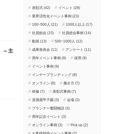
表彰式 (42)
イベント (28)
業界活性化イベント事例 (23)
100~500人 (21)
1000人以上 (17)
社員総会 (15)
社員総会事例 (14)
動画 (13)
500~1000人 (12)
成果発表会 (11)
アンケート (11)
」～主
周年イベント事例 (9)
採用 (9)
イベント事例 (9)
インナーブランディング (8)
オンライン (8)
働き方 (7)
研修 (7)
表彰式事例 (7)
居酒屋甲子園 (3)
会場 (3)
プランナー奮闘物語 (3)
周年記念イベント (3)
オンライン事例 (3)
Pick up (2)
お客様招待イベント事例 (2)