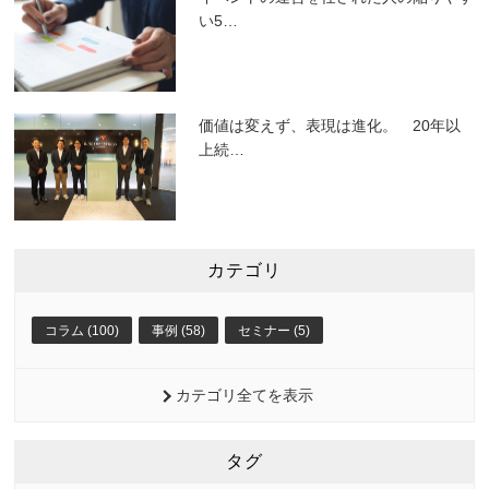
い5
…
価値は変えず、表現は進化。 20年以
上続
…
カテゴリ
コラム (100)
事例 (58)
セミナー (5)
カテゴリ全てを表示
タグ