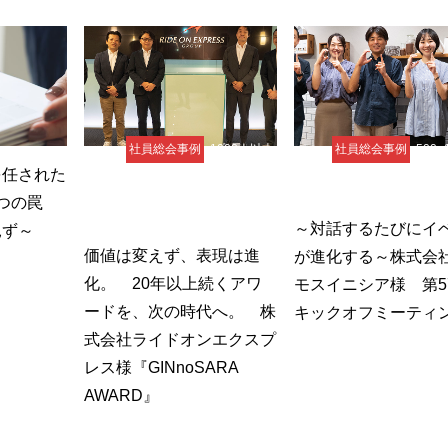
社員総会事例
1000人以上
社員総会事例
500~
を任された
表彰式事例
イベント事例
表彰式事例
イベ
5つの罠
コンテスト事例
～対話するたびにイ
見ず～
価値は変えず、表現は進
が進化する～株式会
化。 20年以上続くアワ
モスイニシア様 第5
ードを、次の時代へ。 株
キックオフミーティ
式会社ライドオンエクスプ
レス様『GINnoSARA
AWARD』