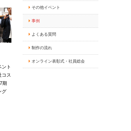
その他イベント
事例
よくある質問
1000人
制作の流れ
ント事例
オンライン表彰式・社員総会
ベント
社コス
7期
ング