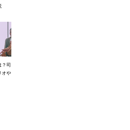
説
は？司
リオや