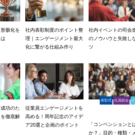
？形骸化を
社内表彰制度のポイント整
社内イベントの司会
とは
理｜エンゲージメント最大
のノウハウと失敗し
化に繋がる仕組み作り
ツ
表彰式
社員総会
営成功のた
従業員エンゲージメントを
インナーブラン
トを徹底解
高める！周年記念のアイデ
「コンベンションと
ア20選と企画のポイント
か？」目的・種類・