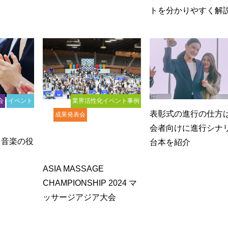
トを分かりやすく解
会
イベント
業界活性化イベント事例
表彰式の進行の仕方
ランディング
成果発表会
研修
1000人以上
会者向けに進行シナ
500~1000人
表彰式事例
る音楽の役
台本を紹介
イベント事例
ASIA MASSAGE
CHAMPIONSHIP 2024 マ
ッサージアジア大会