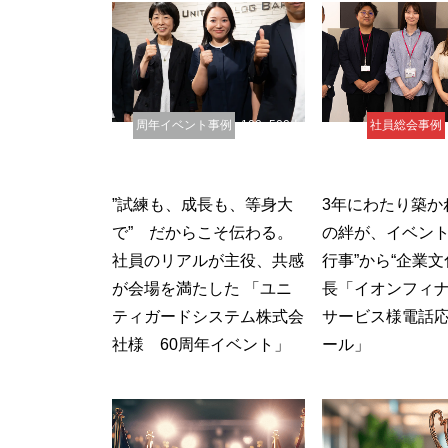
周年イベント事例
100~500人
社員総会事例
イベント事例
表彰式事例
”試練も、成長も、等身大
3年にわたり築か
で” だからこそ伝わる。
の絆が、イベント
社員のリアルが主役、共感
行事”から“企業文
が会場を満たした 「ユニ
長「イオンフィ
ティガードシステム株式会
サービス様電話
社様 60周年イベント」
ール」