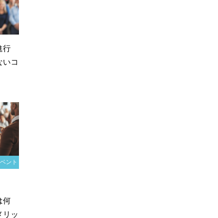
進行
ないコ
イベント
ディング
は何
メリッ