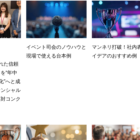
100~500人
イベント司会のノウハウと
マンネリ打破！社内
イベント事例
現場で使える台本例
イデアのおすすめ例
れた信頼
を“年中
化”へと成
ナンシャル
応対コンク