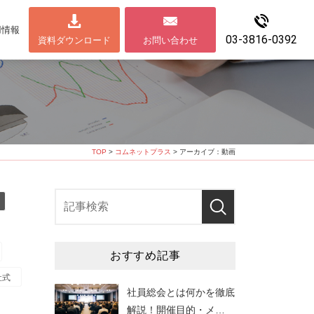
用情報
03-3816-0392
資料ダウンロード
お問い合わせ
TOP
>
コムネットプラス
> アーカイブ：動画
おすすめ記事
社式
社員総会とは何かを徹底
解説！開催目的・メ
…