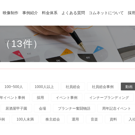
映像制作
事例紹介
料金体系
よくある質問
コムネットについて
採
（13件）
100~500人
1000人以上
社員総会
社員総会事例
動画
年イベント事例
採用
イベント事例
インナーブランディング
居酒屋甲子園
会場
プランナー奮闘物語
周年記念イベント
事例
100人未満
株主総会
運用
音楽
資料
入