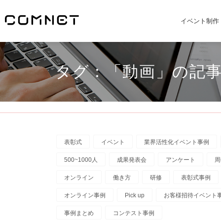
イベント制作
タグ：「動画」の記事
表彰式
イベント
業界活性化イベント事例
500~1000人
成果発表会
アンケート
周
オンライン
働き方
研修
表彰式事例
オンライン事例
Pick up
お客様招待イベント
事例まとめ
コンテスト事例