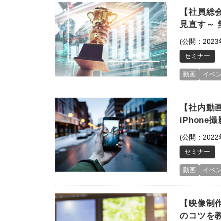
【社員総
見直す～ 
(公開：2023
セミナー
動画
イベ
【社内動
iPhone
(公開：2022
セミナー
動画
イベ
【映像制
のコツを