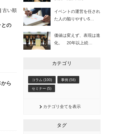
|
古い順
イベントの運営を任され
た人の陥りやすい5
…
ンとの
価値は変えず、表現は進
化。 20年以上続
…
カテゴリ
コラム (100)
事例 (58)
本から
セミナー (5)
カテゴリ全てを表示
タグ