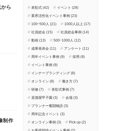
流から
表彰式 (42)
イベント (28)
業界活性化イベント事例 (23)
100~500人 (21)
1000人以上 (17)
社員総会 (15)
社員総会事例 (14)
動画 (13)
500~1000人 (12)
成果発表会 (11)
アンケート (11)
周年イベント事例 (9)
採用 (9)
～
イベント事例 (9)
インナーブランディング (8)
オンライン (8)
働き方 (7)
研修 (7)
表彰式事例 (7)
居酒屋甲子園 (3)
会場 (3)
プランナー奮闘物語 (3)
周年記念イベント (3)
像制作
オンライン事例 (3)
Pick up (2)
お客様招待イベント事例 (2)