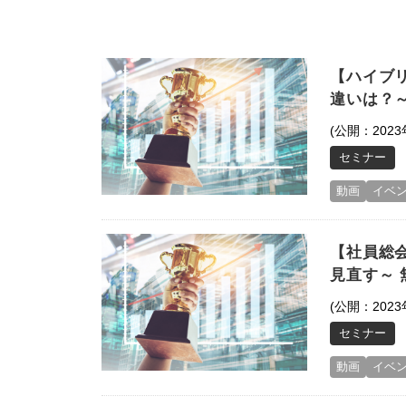
【ハイブ
違いは？～
(公開：2023
セミナー
動画
イベ
【社員総
見直す～ 
(公開：2023
セミナー
動画
イベ