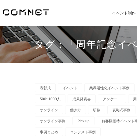
イベント制作
タグ：「周年記念イベ
表彰式
イベント
業界活性化イベント事例
500~1000人
成果発表会
アンケート
周
オンライン
働き方
研修
表彰式事例
オンライン事例
Pick up
お客様招待イベント
事例まとめ
コンテスト事例