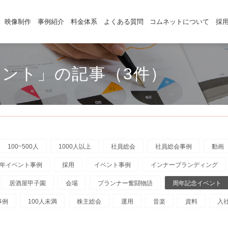
映像制作
事例紹介
料金体系
よくある質問
コムネットについて
採
ント」の記事（3件）
100~500人
1000人以上
社員総会
社員総会事例
動画
年イベント事例
採用
イベント事例
インナーブランディング
居酒屋甲子園
会場
プランナー奮闘物語
周年記念イベント
事例
100人未満
株主総会
運用
音楽
資料
入