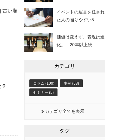
|
古い順
イベントの運営を任され
た人の陥りやすい5
…
価値は変えず、表現は進
化。 20年以上続
…
カテゴリ
コラム (100)
事例 (58)
は？
セミナー (5)
カテゴリ全てを表示
タグ