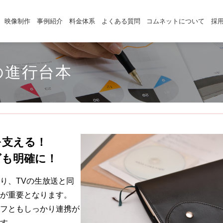
映像制作
事例紹介
料金体系
よくある質問
コムネットについて
採
の進行台本
を支える！
グも明確に！
り、TVの生放送と同
が重要となります。
フともしっかり連携が
す。